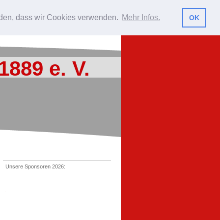
nerstüble
Archiv
Beiträge
anden, dass wir Cookies verwenden.
Mehr Infos.
OK
1889 e. V.
Unsere Sponsoren 2026: