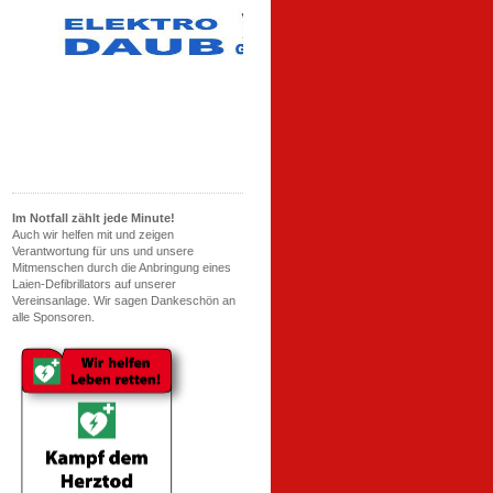
Im Notfall zählt jede Minute!
Auch wir helfen mit und zeigen
Verantwortung für uns und unsere
Mitmenschen durch die Anbringung eines
Laien-Defibrillators auf unserer
Vereinsanlage. Wir sagen Dankeschön an
alle Sponsoren.