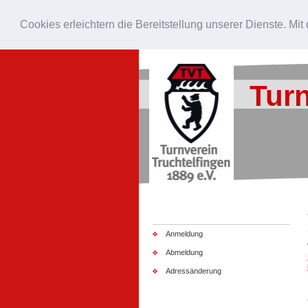
Aktuelles
Rock the Flecka 2.0
Cookies erleichtern die Bereitstellung unserer Dienste. Mi
An/Abmeldung
Interner Bereich
Turn
Anmeldung
Abmeldung
Adressänderung