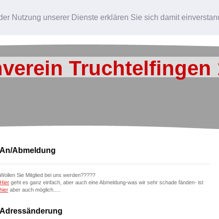
Sportangebote
Termine
Vorstandschaft
Jugendausschuss
Tur
t der Nutzung unserer Dienste erklären Sie sich damit einverst
Kontakt
Impressum
Datenschutzerklärung
verein Truchtelfingen 
An/Abmeldung
Wollen Sie Mitglied bei uns werden?????
Hier
geht es ganz einfach, aber auch eine Abmeldung-was wir sehr schade fänden- ist
hier
aber auch möglich.....
Adressänderung