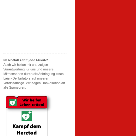
Im Notfall zählt jede Minute!
Auch wir helfen mit und zeigen
Verantwortung für uns und unsere
Mitmenschen durch die Anbringung eines
Laien-Defibrillators auf unserer
Vereinsanlage. Wir sagen Dankeschön an
alle Sponsoren.