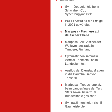
Gym - Doppelerfolg beim
Schwaben-Cup
Synchrongymnastik
PUELLA wird für die Erfolge
in 2021 gewürdigt
Mariposa - Premiere auf
deutscher Ebene
Mariposa - Zu Gast bei der
Weltgymnaestrada in
Tampere, Finnland
Gymnastinnen sammeln
viermal Edelmetall beim
Landesturnfest
Ausflug der Dienstagsfrauen
in die Baumhäuser von
Tripsdrill
Mariposa - Treppchenplatz
beim Landesfinale der Tuju
Stars sowie Ticket zum
Bundesfinale gesichert
Gymnastinnen holen sich 5
Gaumeistertitel