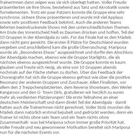
TrainerInnen dann zeigen was sie sich überlegt hatten. Voller Freude
präsentierten sie ihre Show, bestehend aus Tanz und Akrobatik sowie
Turnelementen. Trotz ein paar Patzern konnte die Gruppe eine sehr
synchrone, sichere Show präsentieren und wurde mit viel Applaus
sowie sehr positivem Feedback belohnt. Auch die anderen Teams
lieferten beeindruckende Shows mit den unterschiedlichsten Themen.
Am Ende des Vorentscheid hieß es Daumen drücken und hoffen, Teil der
10 Gruppen in der Abendgala zu sein. Für das Finale hat es den Mädels
dann nicht ganz gereicht. Die ersten 8 Plätze für Deutschland wurden
vergeben und anschließend kam die große Überraschung: Mariposa
wurde als „Besonderes Etwas“ ausgezeichnet und durfte den Abschluss
der Abendgala machen, ebenso wie die Gruppe Starlights, die als
nächstes ebenso ausgezeichnet wurde. Die Gruppe konnte es kaum
glauben und freute sich riesig, als eine von 10 Gruppen abends
nochmals auf der Fläche stehen zu dürfen. Über das Feedback der
Choreografin hat sich die Gruppe ebenso gefreut wie über die positive
Resonanz der anderen Gruppen und Zuschauer. Allen Finalisten, vor
allem den 3 Treppchenplatzierten, dem Reverse Showteam, den Werler
Kangaroos und den G- Town Girls, gratulieren wir herzlich zu euren
mehr als verdienten Platzierungen! Die erste Teilnahme an einer
deutschen Meisterschaft und dann direkt Teil der Abendgala - damit
hatten auch die TrainerInnen nicht gerechnet. Voller Stolz mussten die
Mädels dann natürlich erstmal bejubelt und gedrückt werden, denn ein
Trainer ist nichts ohne sein Team und ein Team nichts ohne
Zusammenhalt- was bei Mariposa schon immer große Priorität hat.
Voller Freude und neu gewonnener Motivation bereitet sich Mariposa
nun für die nächsten Events vor.