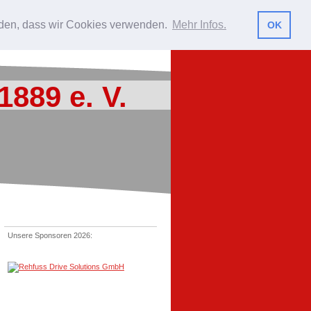
nerstüble
Archiv
Beiträge
anden, dass wir Cookies verwenden.
Mehr Infos.
OK
1889 e. V.
Unsere Sponsoren 2026: