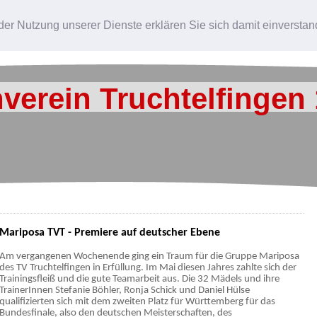
Sportangebote
Termine
Vorstandschaft
Jugendausschuss
Tur
t der Nutzung unserer Dienste erklären Sie sich damit einverst
Kontakt
Impressum
Datenschutzerklärung
verein Truchtelfingen 
Mariposa TVT - Premiere auf deutscher Ebene
Am vergangenen Wochenende ging ein Traum für die Gruppe Mariposa
des TV Truchtelfingen in Erfüllung. Im Mai diesen Jahres zahlte sich der
Trainingsfleiß und die gute Teamarbeit aus. Die 32 Mädels und ihre
TrainerInnen Stefanie Böhler, Ronja Schick und Daniel Hülse
qualifizierten sich mit dem zweiten Platz für Württemberg für das
Bundesfinale, also den deutschen Meisterschaften, des