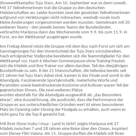
Showwettkampfes Tuju Stars. Am 10. September war es dann soweit.
Mit 37 Teilnehmerinnen trat die Gruppe zu den deutschen
Meisterschaften an. Leider konnten zwei der gesetzten Teilnehmerinnen
aufgrund von Verletzungen nicht mitmachen, weshalb vorab noch
kleine Änderungen vorgenommen werden mussten. Gemeinsam mit 20
weiteren Teams - den jeweils besten Teams der Bundesländer,
verbrachte Mariposa dann das Wochenende vom 9.9. bis zum 11.9. in
Forst, wo der Wettkampf ausgetragen wurde.
Am Freitag Abend reiste die Gruppe mit dem Bus nach Forst um sich am
Samstagmorgen für den Vorentscheid der Tuju Stars vorzubereiten.
Nach erfolgreicher Stellprobe bereiteten sich die Teammitglieder für den
Wettkampf vor. Nach 6 Wochen Sommerpause ohne Training freuten
sich die Mädels und ihre Trainer vor allem darüber, Teil des diesjährigen
Bundesfinale zu sein. 8 der 21 Mannschaften, die teilweise bereits seit
25 Jahren bei Tuju Stars dabei sind, kamen in das Finale und somit in die
Abendgala. Faszinierende Sportakrobatik, meterhohe Würfe und
Pyramiden sowie beeindruckende Kostüme und Kulissen waren Teil der
gegnerischen Shows. Die zwei weiteren Plätze
wurden ebenfalls für die Abendgala ausgewählt als „das Besondere
etwas“, eine Auszeichnung, die ausdrückt, dass die Performance der
Gruppe es aus unterschiedlichen Gründen wert ist einen besonderen
Platz im Opening oder Closing der Finalgala zu erhalten, auch wenn es
nicht ganz für die Top 8 gereicht hat.
Mit ihrer Show Nuku i mua - Land in Sicht! zeigte Mariposa mit 37
Mädels zwischen 7 und 28 Jahren eine Reise über den Ozean, inspiriert
vom Disney Film Vaiana. Als 15. Gruppe durften die Mädels mit ihren