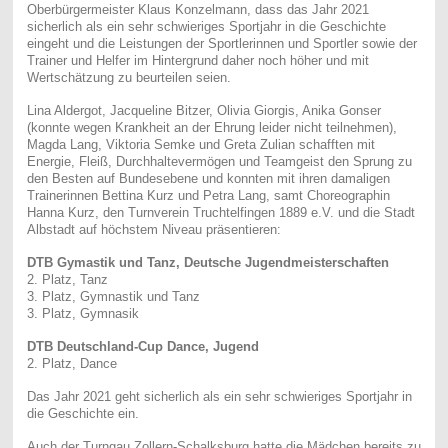
Oberbürgermeister Klaus Konzelmann, dass das Jahr 2021
sicherlich als ein sehr schwieriges Sportjahr in die Geschichte
eingeht und die Leistungen der Sportlerinnen und Sportler sowie der
Trainer und Helfer im Hintergrund daher noch höher und mit
Wertschätzung zu beurteilen seien.
Lina Aldergot, Jacqueline Bitzer, Olivia Giorgis, Anika Gonser
(konnte wegen Krankheit an der Ehrung leider nicht teilnehmen),
Magda Lang, Viktoria Semke und Greta Zulian schafften mit
Energie, Fleiß, Durchhaltevermögen und Teamgeist den Sprung zu
den Besten auf Bundesebene und konnten mit ihren damaligen
Trainerinnen Bettina Kurz und Petra Lang, samt Choreographin
Hanna Kurz, den Turnverein Truchtelfingen 1889 e.V. und die Stadt
Albstadt auf höchstem Niveau präsentieren:
DTB Gymastik und Tanz, Deutsche Jugendmeisterschaften
2. Platz, Tanz
3. Platz, Gymnastik und Tanz
3. Platz, Gymnasik
DTB Deutschland-Cup Dance, Jugend
2. Platz, Dance
Das Jahr 2021 geht sicherlich als ein sehr schwieriges Sportjahr in
die Geschichte ein.
Auch der Turngau Zollern-Schalksburg hatte die Mädchen bereits zu