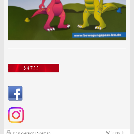
-
Webansicht
-
Druckversion
|
Sitemap