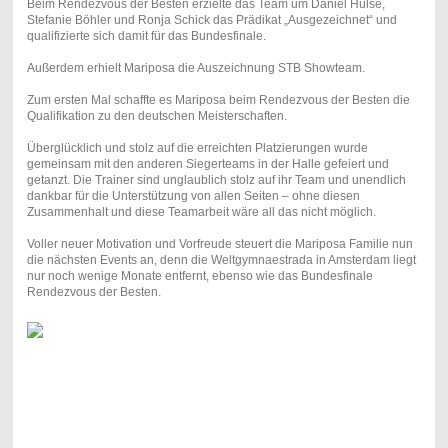
Beim Rendezvous der Besten erzielte das Team um Daniel Hülse,
Stefanie Böhler und Ronja Schick das Prädikat „Ausgezeichnet“ und
qualifizierte sich damit für das Bundesfinale.
Außerdem erhielt Mariposa die Auszeichnung STB Showteam.
Zum ersten Mal schaffte es Mariposa beim Rendezvous der Besten die
Qualifikation zu den deutschen Meisterschaften.
Überglücklich und stolz auf die erreichten Platzierungen wurde
gemeinsam mit den anderen Siegerteams in der Halle gefeiert und
getanzt. Die Trainer sind unglaublich stolz auf ihr Team und unendlich
dankbar für die Unterstützung von allen Seiten – ohne diesen
Zusammenhalt und diese Teamarbeit wäre all das nicht möglich.
Voller neuer Motivation und Vorfreude steuert die Mariposa Familie nun
die nächsten Events an, denn die Weltgymnaestrada in Amsterdam liegt
nur noch wenige Monate entfernt, ebenso wie das Bundesfinale
Rendezvous der Besten.