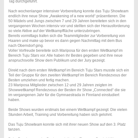
Tag durchgeführt.
Nach wochenlanger intensiver Vorbereitung konnte das Tuju Showteam
endlich ihre neue Show „Awakening of a new world“ präsentieren. Die
50 Mädels und Jungs zwischen 7 und 29 Jahren bereiteten sich in den
vergangenen Wochen intensiv vor und stellten sich der Herausforderung
so viele Aktive auf der Wettkampffläche unterzubringen.
Bereits vormittags trafen sich die Teammitglieder zur Vorbereitung von
Haaren und make up bevor es dann gegen Nachmittag mit dem Bus
nach Oberndorf ging.
Voller Vorfreude bereitete sich Mariposa für den ersten Wettkampf im
Bereich Tuju Stars vor. Alle haben ihr Bestes gegeben und ihre neue
anspruchsvolle Show dem Publikum und der Jury gezeigt.
Direkt nach dem ersten Wettkampf im Bereich Tuju Stars musste sich ein
Teil der Gruppe für den zweiten Wettkampf im Bereich Rendezvous der
Besten umziehen und fertig machen.
23 Mariposa Mitglieder zwischen 12 und 29 Jahren zeigten im
Showwettkampf Rendezvous der Besten ihr Show „Connected“ die sie
im vergangenen Jahr für die Gymnaestrada in Finnland einstudiert
haben.
Beide Shows wurden erstmals bei einem Wettkampf gezeigt. Die vielen
Stunden Arbeit, Training und Vorbereitung haben sich gelohnt.
Das Tuju Showteam konnte sich mit ihrer neuen Show auf den 3. Platz
tanzen.